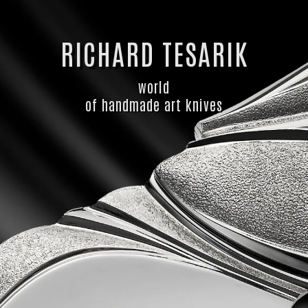
RICHARD TESARIK
world
of handmade art knives